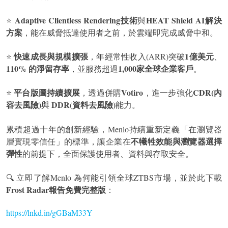
Adaptive Clientless Rendering技術
HEAT Shield AI解決
⭐
與
方案
，能在威脅抵達使用者之前，於雲端即完成威脅中和。
快速成長與規模擴張
1億美元
⭐
，年經常性收入(ARR)突破
、
110% 的淨留存率
1,000家全球企業客戶
，並服務超過
。
平台版圖持續擴展
Votiro
CDR(內
⭐
，透過併購
，進一步強化
容去風險)
DDR(資料去風險)
與
能力。
累積超過十年的創新經驗，Menlo持續重新定義「在瀏覽器
不犧牲效能與瀏覽器選擇
層實現零信任」的標準，讓企業在
彈性
的前提下，全面保護使用者、資料與存取安全。
🔍 立即了解Menlo 為何能引領全球ZTBS市場，並於此下載
Frost Radar報告免費完整版
：
https://lnkd.in/gGBaM33Y