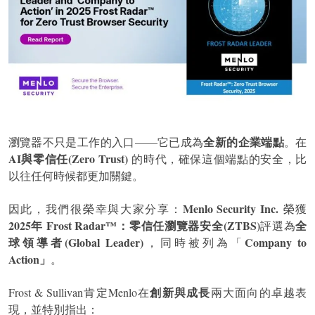
全新的企業端點
瀏覽器不只是工作的入口——它已成為
。在
AI與零信任(Zero Trust)
的時代，確保這個端點的安全，比
以往任何時候都更加關鍵。
Menlo Security Inc.
因此，我們很榮幸與大家分享：
榮獲
2025年 Frost Radar™：零信任瀏覽器安全(ZTBS)
全
評選為
球領導者(Global Leader)
Company to
，同時被列為「
Action」
。
創新與成長
Frost & Sullivan肯定Menlo在
兩大面向的卓越表
現，並特別指出：