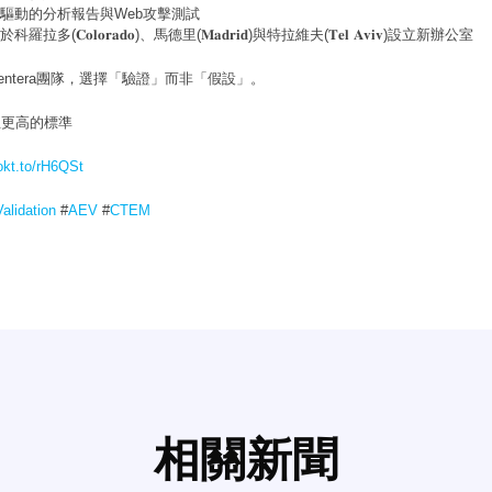
I驅動的分析報告與Web攻擊測試
𝐨𝐥𝐨𝐫𝐚𝐝𝐨)、馬德里(𝐌𝐚𝐝𝐫𝐢𝐝)與特拉維夫(𝐓𝐞𝐥 𝐀𝐯𝐢𝐯)設立新辦公室
ntera團隊，選擇「驗證」而非「假設」。
立更高的標準
/okt.to/rH6QSt
alidation
#
AEV
#
CTEM
相關新聞