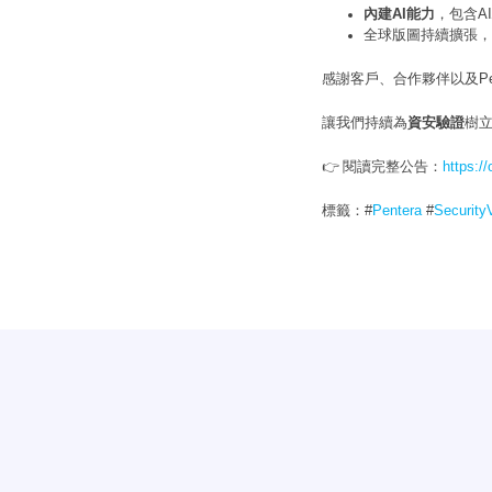
內建AI能力
，包含A
全球版圖持續擴張，於科羅拉多(
感謝客戶、合作夥伴以及Pe
讓我們持續為
資安驗證
樹
👉 閱讀完整公告：
https:/
標籤：#
Pentera
#
SecurityV