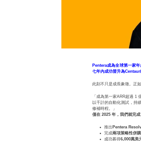
Pentera成為全球第一家年經常
七年內成功晉升為Centau
此刻不只是成長象徵。正如Pe
「成為第一家ARR超過 
以千計的自動化測試，持續
修補時程。」
僅在 2025 年，我們就完
推出
Pentera Resol
完成
兩項策略性併購
成功募得
6,000萬